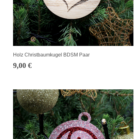
Holz Christbaumkugel BDSM Paar
9,00
€