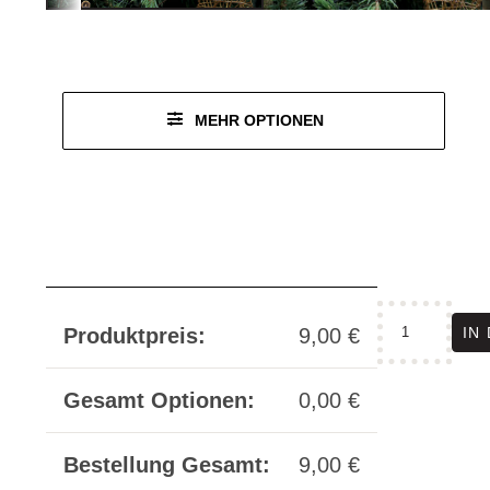
Leder
vegan
Leder
vegan
AUSSENMATERIAL VEGAN
AUSSENMATERIAL VEGAN
AUSSENMATERIAL LEDER
AUSSENMATERIAL VEGAN
AUSSENMATERIAL VEGAN
AUSSENMATERIAL LEDER
BASISMATERIAL
BASISMATERIAL
MEHR OPTIONEN
spiegelnde
IN
Produktpreis:
9,00
€
Christbaumku
"good
girl"
Gesamt Optionen:
0,00
€
Menge
Bestellung Gesamt:
9,00
€