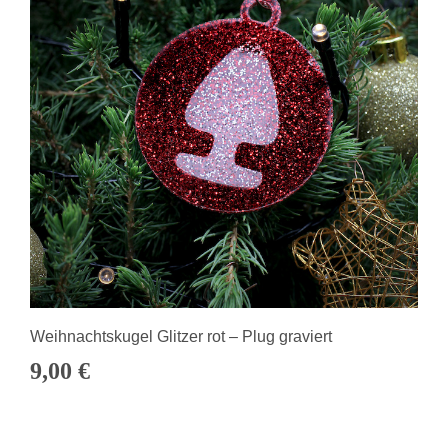
Weihnachtskugel Glitzer rot – Plug graviert
9,00
€