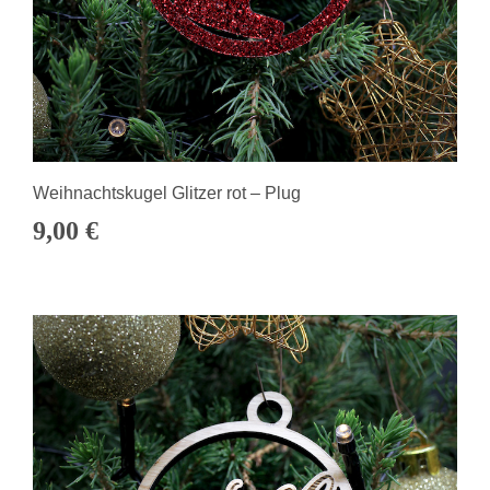
Weihnachtskugel Glitzer rot – Plug
9,00
€