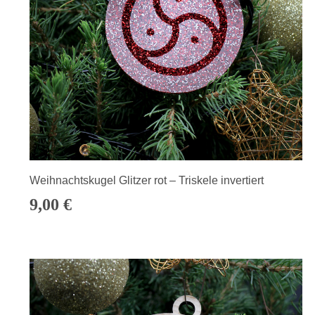
Weihnachtskugel Glitzer rot – Triskele invertiert
9,00
€