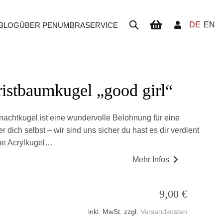
DE
EN
BLOG
ÜBER PENUMBRA
SERVICE
Es befinden sich keine Produkte im Warenkorb.
ristbaumkugel „good girl“
chtkugel ist eine wundervolle Belohnung für eine
 dich selbst – wir sind uns sicher du hast es dir verdient
he Acrylkugel…
Mehr Infos
9,00
€
inkl. MwSt.
zzgl.
Versandkosten