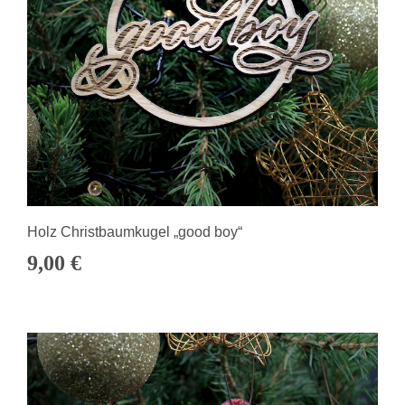
Holz Christbaumkugel „good boy“
9,00
€