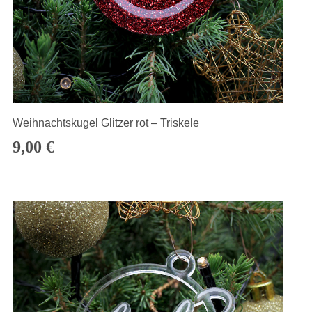
Weihnachtskugel Glitzer rot – Triskele
9,00
€