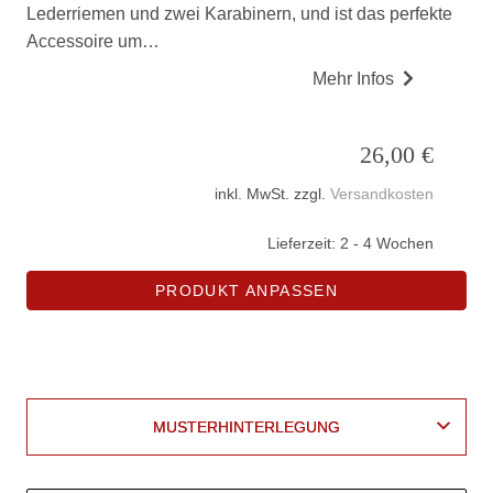
Lederriemen und zwei Karabinern, und ist das perfekte
Accessoire um…
Mehr Infos
26,00
€
inkl. MwSt.
zzgl.
Versandkosten
Lieferzeit:
2 - 4 Wochen
PRODUKT ANPASSEN
Leder
vegan
AUSSENMATERIAL VEGAN
AUSSENMATERIAL LEDER
AUSSENMATERIAL VEGAN
AUSSENMATERIAL LEDER
MUSTERHINTERLEGUNG
MUSTERHINTERLEGUNG