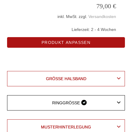
79,00
€
inkl. MwSt.
zzgl.
Versandkosten
Lieferzeit:
2 - 4 Wochen
PRODUKT ANPASSEN
Leder
vegan
AUSSENMATERIAL VEGAN
AUSSENMATERIAL LEDER
AUSSENMATERIAL VEGAN
AUSSENMATERIAL LEDER
GRÖSSE HALSBAND
GRÖSSE HALSBAND
RINGGRÖSSE
RINGGRÖSSE
MUSTERHINTERLEGUNG
MUSTERHINTERLEGUNG