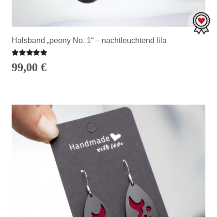
Halsband „peony No. 1“ – nachtleuchtend lila
Bewertet mit
5.00
von 5
99,00
€