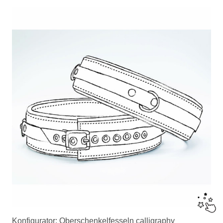
Konfigurator: Oberschenkelfesseln calligraphy