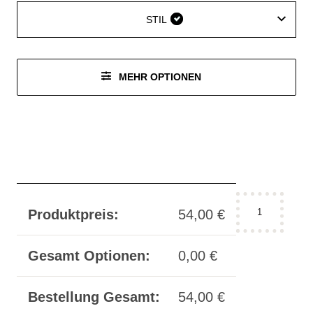
Leder
vegan
AUSSENMATERIAL VEGAN
AUSSENMATERIAL LEDER
AUSSENMATERIAL VEGAN
AUSSENMATERIAL LEDER
STIL
STIL
MEHR OPTIONEN
Leine
Produktpreis:
54,00
€
mit
feiner
Kette
Gesamt Optionen:
0,00
€
classic
Menge
Bestellung Gesamt:
54,00
€