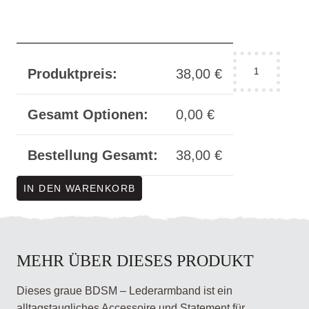
Armband
Produktpreis:
38,00
€
grau
-
"Daddy"
Gesamt Optionen:
0,00
€
antik
schmal
Bestellung Gesamt:
38,00
€
Menge
IN DEN WARENKORB
MEHR ÜBER DIESES PRODUKT
Dieses graue BDSM – Lederarmband ist ein
alltagstaugliches Accessoire und Statement für