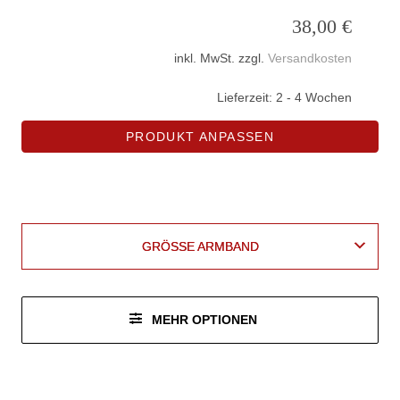
38,00
€
inkl. MwSt.
zzgl.
Versandkosten
Lieferzeit:
2 - 4 Wochen
PRODUKT ANPASSEN
Leder
vegan
AUSSENMATERIAL VEGAN
AUSSENMATERIAL LEDER
AUSSENMATERIAL VEGAN
AUSSENMATERIAL LEDER
GRÖSSE ARMBAND
GRÖSSE ARMBAND
MEHR OPTIONEN