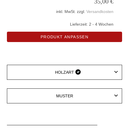
35,00
€
inkl. MwSt.
zzgl.
Versandkosten
Lieferzeit:
2 - 4 Wochen
PRODUKT ANPASSEN
HOLZART
HOLZART
MUSTER
MUSTER