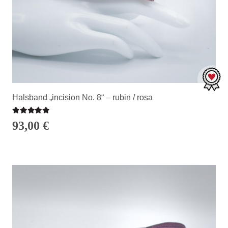
Halsband „incision No. 8“ – rubin / rosa
Bewertet mit
5.00
von 5
93,00
€