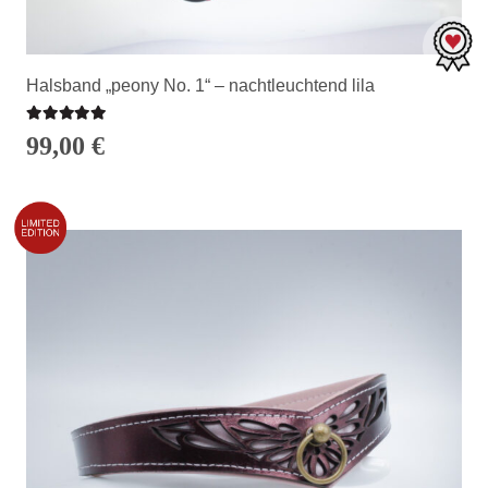
Halsband „peony No. 1“ – nachtleuchtend lila
Bewertet mit
5.00
von 5
99,00
€