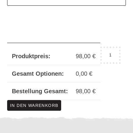
Halsband
Produktpreis:
98,00
€
"incision
No.
4"
Gesamt Optionen:
0,00
€
-
blau
Bestellung Gesamt:
98,00
€
Menge
IN DEN WARENKORB