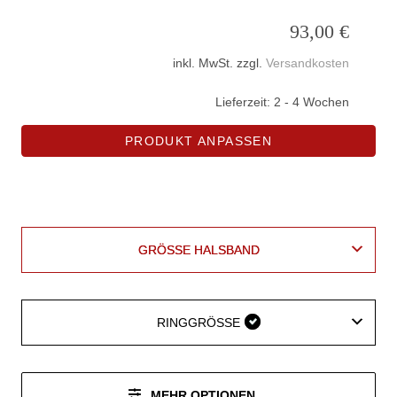
93,00
€
inkl. MwSt.
zzgl.
Versandkosten
Lieferzeit:
2 - 4 Wochen
PRODUKT ANPASSEN
GRÖSSE HALSBAND
GRÖSSE HALSBAND
RINGGRÖSSE
RINGGRÖSSE
MEHR OPTIONEN