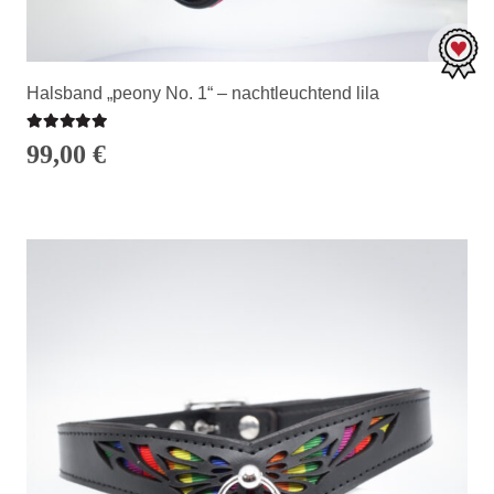
Halsband „peony No. 1“ – nachtleuchtend lila
Bewertet mit
5.00
von 5
99,00
€