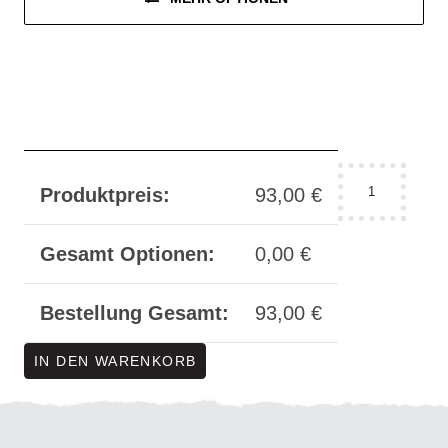
Halsband
Produktpreis:
93,00
€
"incision
No.
16"
Gesamt Optionen:
0,00
€
-
nonbinary
Bestellung Gesamt:
93,00
€
schwarz
Menge
IN DEN WARENKORB