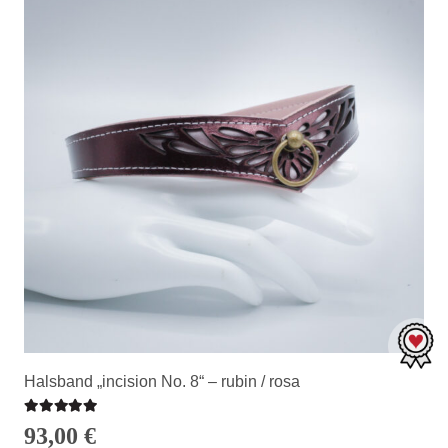
Halsband „incision No. 8“ – rubin / rosa
Bewertet mit
5.00
von 5
93,00
€