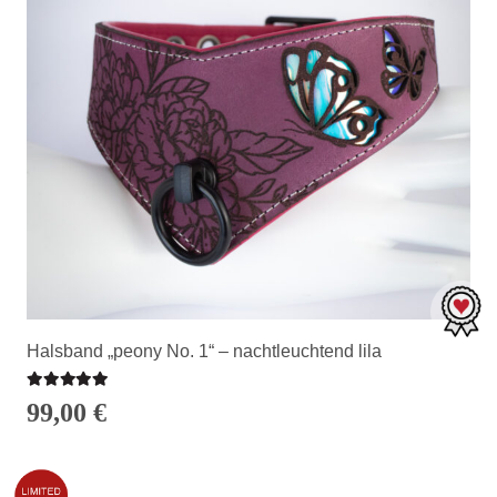
Halsband „peony No. 1“ – nachtleuchtend lila
Bewertet mit
5.00
von 5
99,00
€