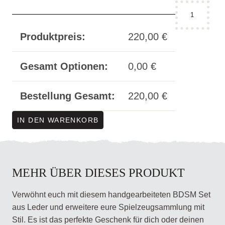
Fesselset
breit
-
Produktpreis:
220,00
€
calligraphy
"good
Gesamt Optionen:
0,00
€
girl"
rot
Menge
Bestellung Gesamt:
220,00
€
IN DEN WARENKORB
MEHR ÜBER DIESES PRODUKT
Verwöhnt euch mit diesem handgearbeiteten BDSM Set
aus Leder und erweitere eure Spielzeugsammlung mit
Stil. Es ist das perfekte Geschenk für dich oder deinen