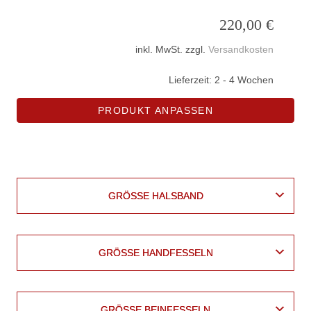
220,00
€
inkl. MwSt.
zzgl.
Versandkosten
Lieferzeit:
2 - 4 Wochen
PRODUKT ANPASSEN
Leder
vegan
AUSSENMATERIAL VEGAN
AUSSENMATERIAL VEGAN
BASISMATERIAL
BASISMATERIAL
GRÖSSE HALSBAND
GRÖSSE HALSBAND
GRÖSSE HANDFESSELN
GRÖSSE HANDFESSELN
GRÖSSE BEINFESSELN
GRÖSSE BEINFESSELN