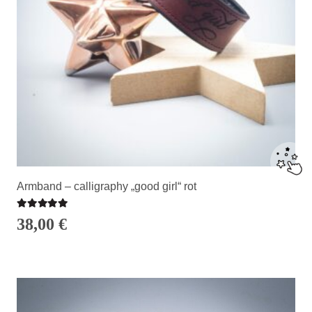
Armband – calligraphy „good girl“ rot
Bewertet mit
5.00
von 5
38,00
€