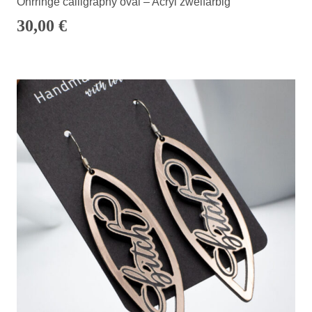
Ohrringe calligraphy oval – Acryl zweifarbig
30,00
€